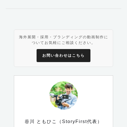
す
よ
ね。
そ
の
海外展開・採用・ブランディングの動画制作に
過
ついてお気軽にご相談ください。
程
で
お問い合わせはこちら
気
づ
い
た
こ
と
が
あ
谷川 ともひこ（StoryFirst代表）
っ