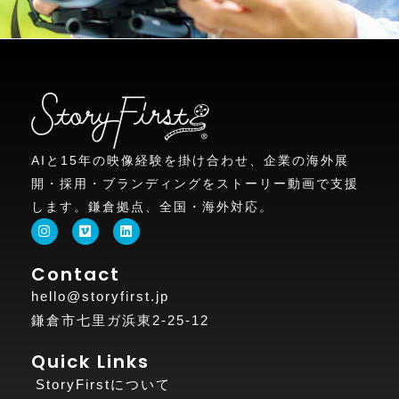
AIと15年の映像経験を掛け合わせ、企業の海外展
開・採用・ブランディングをストーリー動画で支援
します。鎌倉拠点、全国・海外対応。
I
V
L
n
i
i
s
m
n
t
e
k
Contact
a
o
e
g
d
hello@storyfirst.jp
r
i
a
n
鎌倉市七里ガ浜東2-25-12
m
Quick Links
StoryFirstについて