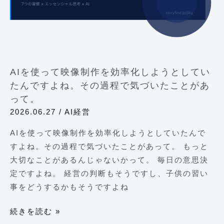
制
作
を
効
率
AIを使って映像制作を効率化しようとしてい
化
たんですよね。その過程で気づいたことがあ
し
って。
よ
2026.06.27
/
AI経営
う
と
AIを使って映像制作を効率化しようとしていたんで
し
すよね。その過程で気づいたことがあって。 もっと
て
大切なことがあるんじゃないかって。 毎日の意思決
い
定ですよね。 経営の判断もそうですし、子供の習い
た
事をどうするかもそうですよね
ん
続きを読む »
で