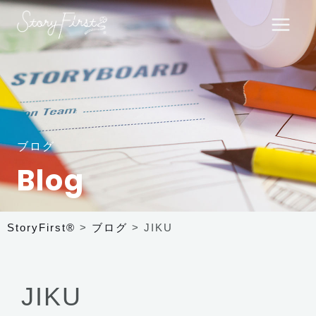
内
ア
Main
容
ー
Menu
を
カ
ス
イ
キ
ブ
ッ
プ
ブログ
Blog
StoryFirst®
>
ブログ
>
JIKU
JIKU