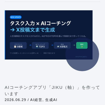
AI
コ
ー
チ
ン
グ
ア
プ
リ
「JIKU（軸）」
を
作
AIコーチングアプリ「JIKU（軸）」を作って
っ
います
て
2026.06.29
/
AI経営
,
生成AI
い